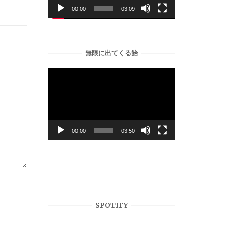
ー
00:00
03:09
ヤ
ー
無限に出てくる飴
動
画
プ
レ
ー
00:00
03:50
ヤ
ー
SPOTIFY