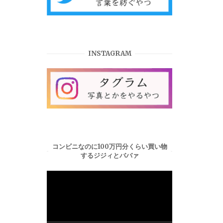
INSTAGRAM
コンビニなのに100万円分くらい買い物
するジジィとババァ
動
画
プ
レ