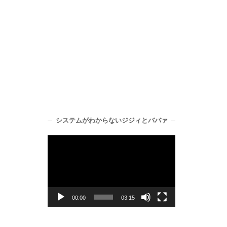
システムがわからないジジィとババァ
動
画
プ
レ
ー
00:00
03:15
ヤ
ー