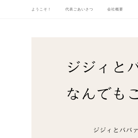
コ
ようこそ！
代表ごあいさつ
会社概要
ン
テ
ン
ツ
ホ
へ
ー
ス
ム
キ
ッ
プ