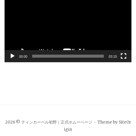
画
プ
レ
ー
ヤ
ー
00:00
03:15
2026 © ティンカーベル初野｜正式ホムーページ
Theme by
SiteOr
igin