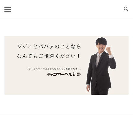
コ
ン
テ
ン
ツ
ホ
へ
ー
ス
ム
キ
ッ
プ