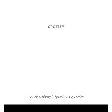
SPOTIFY
システムがわからないジジィとババァ
動