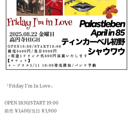
『Friday I’m In Love』
OPEN 18:30/START 19:00
前売 ¥3,400/当日 ¥3,900