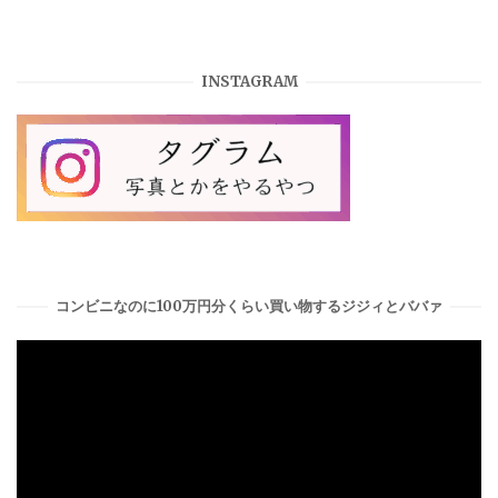
INSTAGRAM
コンビニなのに100万円分くらい買い物するジジィとババァ
動
画
プ
レ
ー