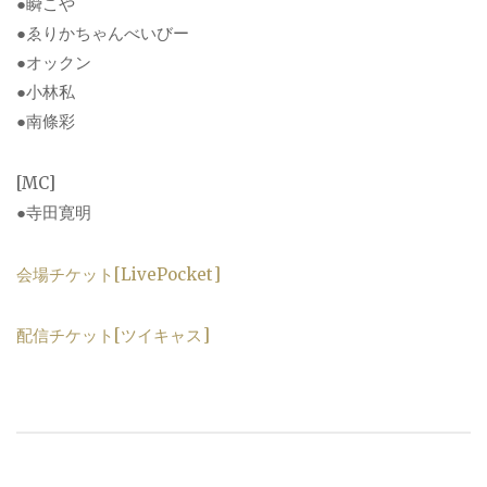
●瞬こや
●ゑりかちゃんべいびー
●オックン
●小林私
●南條彩
[MC]
●寺田寛明
会場チケット[LivePocket]
配信チケット[ツイキャス]