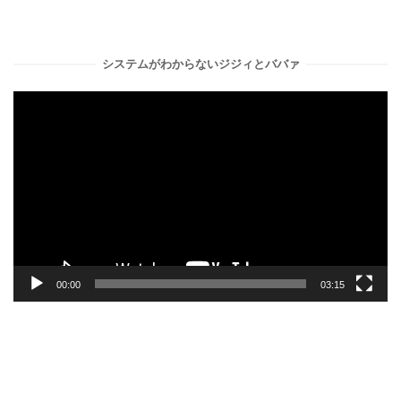
システムがわからないジジィとババァ
動
画
プ
レ
ー
ヤ
ー
00:00
03:15