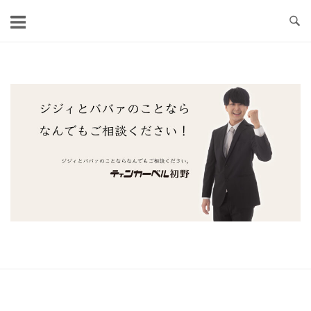
コ
ン
テ
ン
ツ
ホ
へ
ー
ス
ム
キ
ッ
プ