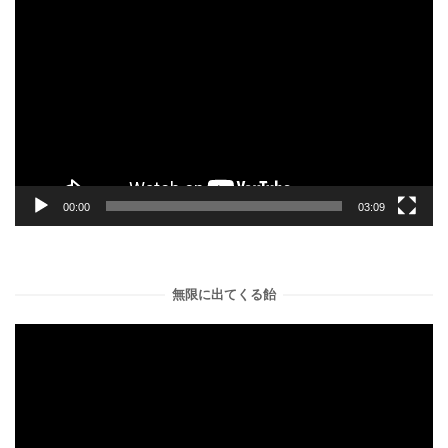
動
画
プ
レ
ー
ヤ
ー
00:00
03:09
無限に出てくる飴
動
画
プ
レ
ー