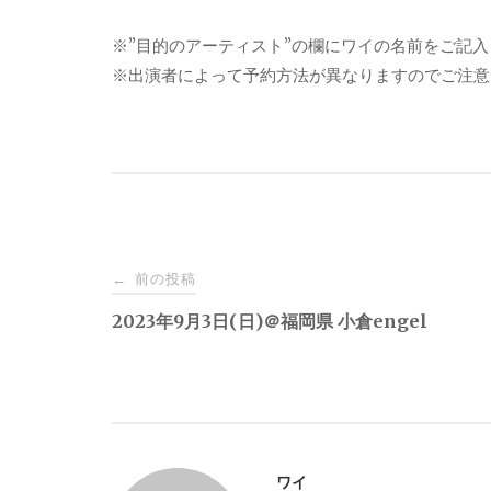
※”目的のアーティスト”の欄にワイの名前をご記
※出演者によって予約方法が異なりますのでご注意
投
前の投稿
←
稿
2023年9月3日(日)＠福岡県 小倉engel
ナ
ビ
ワイ