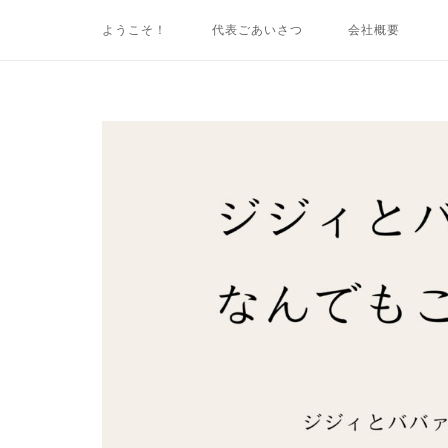
コ
ようこそ！
代表ごあいさつ
会社概要
ン
テ
ン
ツ
ホ
へ
ー
ス
ム
キ
ッ
プ