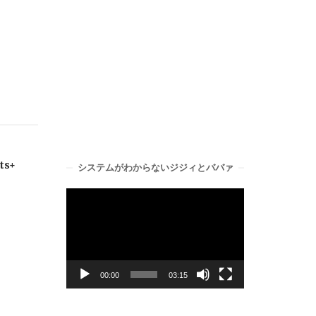
ts+
システムがわからないジジィとババァ
動
画
プ
レ
ー
00:00
03:15
ヤ
ー