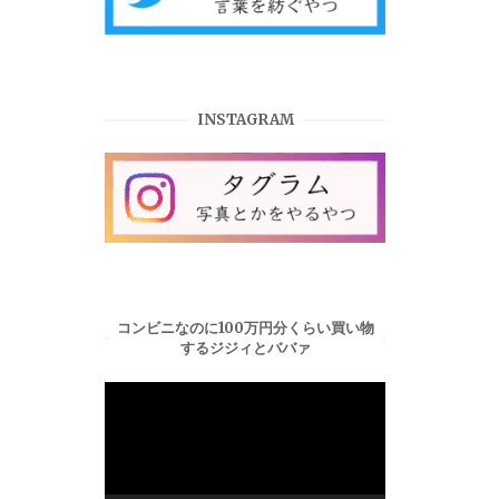
INSTAGRAM
コンビニなのに100万円分くらい買い物
するジジィとババァ
動
画
プ
レ