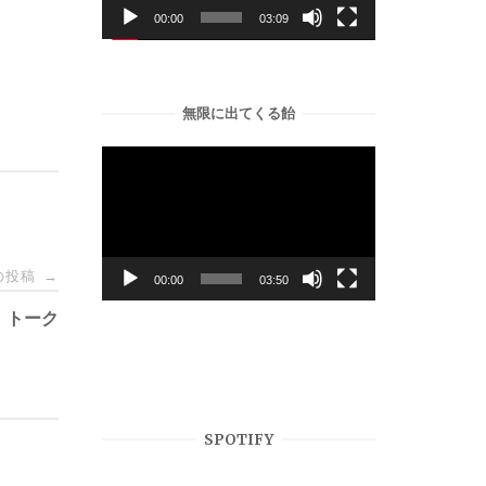
ー
00:00
03:09
ヤ
ー
無限に出てくる飴
動
画
プ
レ
ー
の投稿
→
00:00
03:50
ヤ
、トーク
ー
SPOTIFY