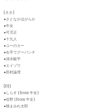
[ネタ]
●さとなかほがらか
●牛女
●可児正
●十九人
●ユーのカー
●右手でグーパンチ
●清水駿平
●エイゾウ
●田村論理
[DJ]
●しらす (from 牛女)
●佐野 (from 牛女)
●猫まみれ太郎