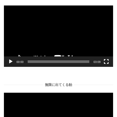
動
画
プ
レ
ー
ヤ
ー
00:00
03:09
無限に出てくる飴
動
画
プ
レ