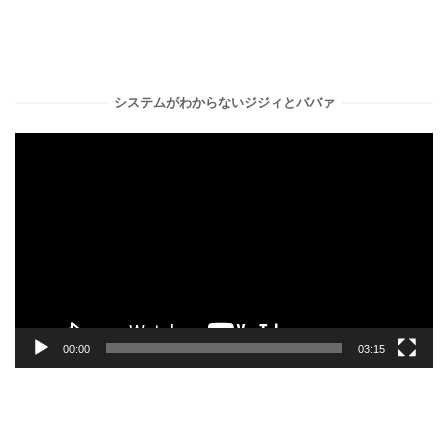
システムがわからないジジィとババァ
動
画
プ
レ
ー
ヤ
ー
00:00
03:15