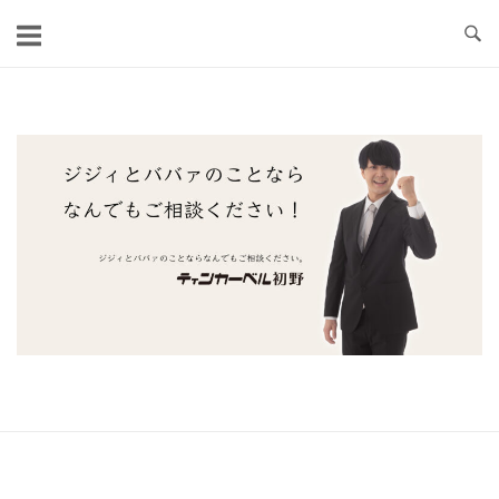
コ
ン
テ
ン
ツ
ホ
へ
ー
ス
ム
キ
ッ
プ