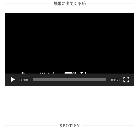
無限に出てくる飴
動
画
プ
レ
ー
ヤ
ー
00:00
03:50
SPOTIFY