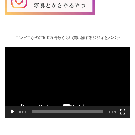
コンビニなのに100万円分くらい買い物するジジィとババァ
動
画
プ
レ
ー
ヤ
ー
00:00
03:09