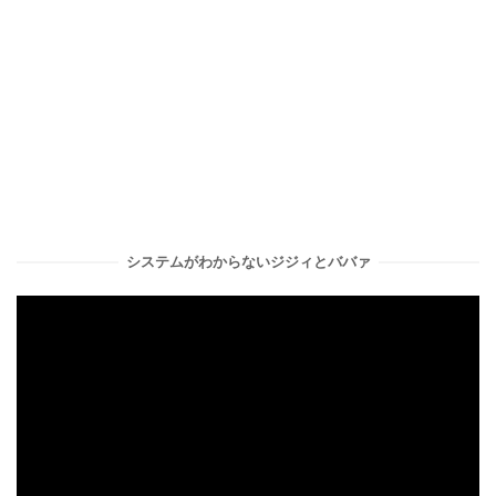
システムがわからないジジィとババァ
動
画
プ
レ
ー
ヤ
ー