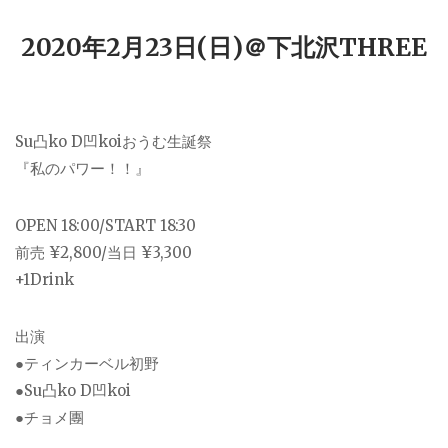
2020年2月23日(日)＠下北沢THREE
Su凸ko D凹koiおうむ生誕祭
『私のパワー！！』
OPEN 18:00/START 18:30
前売 ¥2,800/当日 ¥3,300
+1Drink
出演
●ティンカーベル初野
●Su凸ko D凹koi
●チョメ團