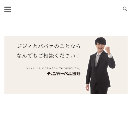
コ
ン
テ
ン
ツ
ホ
へ
ー
ス
ム
キ
ッ
プ