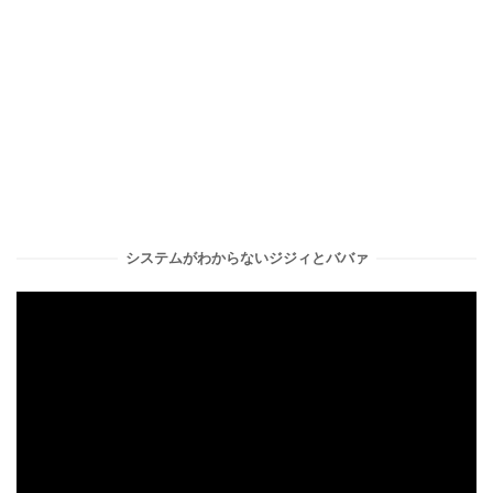
システムがわからないジジィとババァ
動
画
プ
レ
ー
ヤ
ー