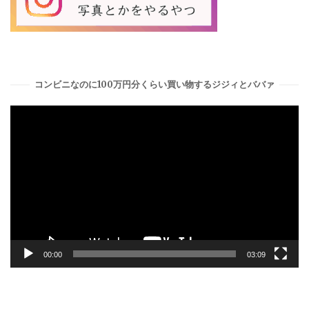
コンビニなのに100万円分くらい買い物するジジィとババァ
動
画
プ
レ
ー
ヤ
ー
00:00
03:09