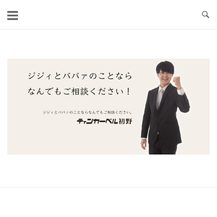
コ
ン
テ
ン
ツ
ホ
へ
ー
ス
ム
キ
ッ
プ