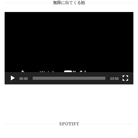
無限に出てくる飴
動
画
プ
レ
ー
ヤ
ー
00:00
03:50
SPOTIFY