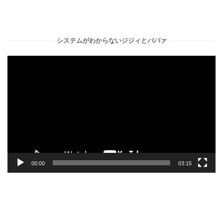
システムがわからないジジィとババァ
動
画
プ
レ
ー
ヤ
ー
00:00
03:15