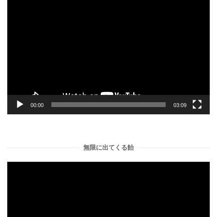
動
画
プ
レ
ー
ヤ
ー
00:00
03:09
無限に出てくる飴
動
画
プ
レ