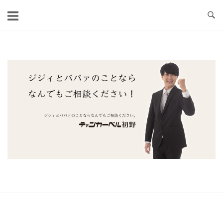
コ
ン
テ
ン
ツ
ホ
へ
ー
ス
ム
キ
ッ
プ