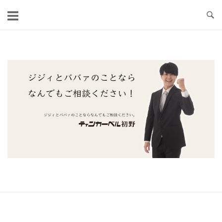
コ
ン
テ
ン
ツ
ホ
へ
ー
ス
ム
キ
ッ
プ