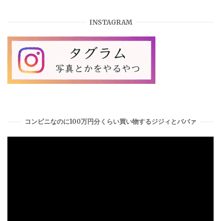
INSTAGRAM
コンビニなのに100万円分くらい買い物するジジィとババァ
動
画
プ
レ
ー
ヤ
ー