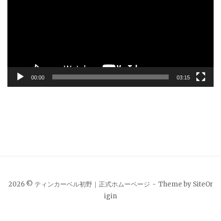
プ
レ
ー
ヤ
ー
00:00
03:15
2026 © ティンカーベル初野｜正式ホムーページ
Theme by
SiteOr
igin