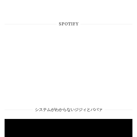
SPOTIFY
システムがわからないジジィとババァ
動
画