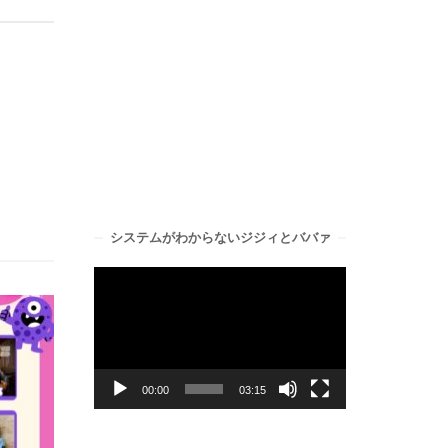
システムがわからないジジィとババァ
動
画
プ
レ
ー
00:00
03:15
ヤ
ー