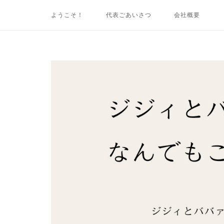
コ
ようこそ！
代表ごあいさつ
会社概要
ン
テ
ン
ツ
ホ
へ
ー
ス
ム
キ
ッ
プ