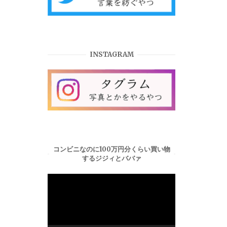
INSTAGRAM
コンビニなのに100万円分くらい買い物
するジジィとババァ
動
画
プ
レ