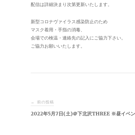
配信は詳細決まり次第更新いたします。
新型コロナヴァイラス感染防止のため
マスク着用・手指の消毒、
会場での検温・連絡先の記入にご協力下さい。
ご協力お願いいたします。
投
前の投稿
←
稿
2022年5月7日(土)＠下北沢THREE ※昼イベ
ナ