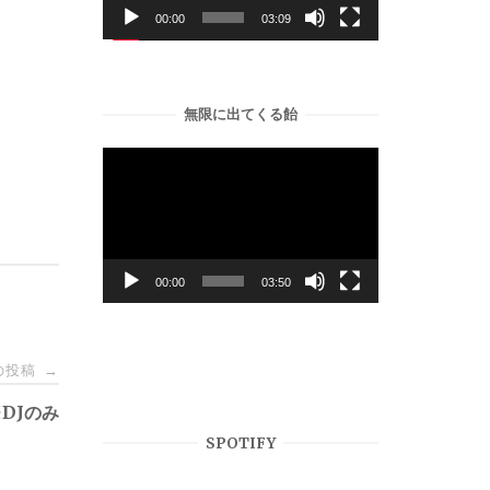
ー
00:00
03:09
ヤ
ー
無限に出てくる飴
動
画
プ
レ
ー
00:00
03:50
ヤ
ー
の投稿
→
※DJのみ
SPOTIFY