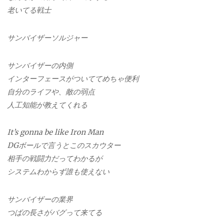
老いてる戦士
サンバイザーソルジャー
サンバイザーの内側
インターフェースがついてて
めちゃ便利
自分のライフや、敵の弱点
人工知能が教えてくれる
It’s gonna be like Iron Man
DGボールで言うとこのスカウター
相手の戦闘力だってわかるが
システムわからず誰も使えない
サンバイザーの業界
つばの長さがバグって来てる