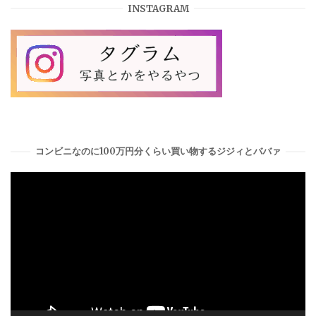
INSTAGRAM
コンビニなのに100万円分くらい買い物するジジィとババァ
動
画
プ
レ
ー
ヤ
ー