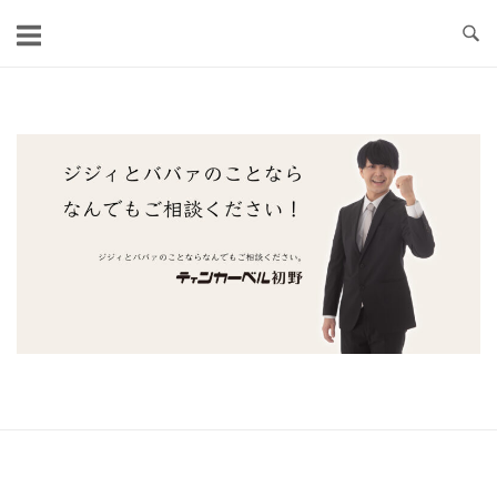
コ
ン
テ
ン
ツ
ホ
へ
ー
ス
ム
キ
ッ
プ