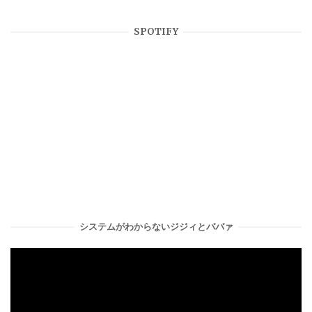
SPOTIFY
システムがわからないジジィとババァ
動
画
プ
レ